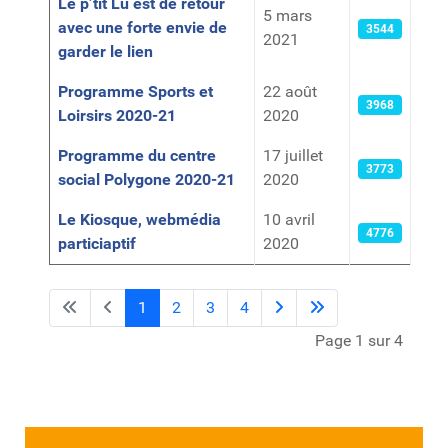
Le p’tit Lu est de retour
5 mars
avec une forte envie de
3544
2021
garder le lien
Programme Sports et
22 août
3968
Loirsirs 2020-21
2020
Programme du centre
17 juillet
3773
social Polygone 2020-21
2020
Le Kiosque, webmédia
10 avril
4776
particiaptif
2020
1
2
3
4
Page 1 sur 4