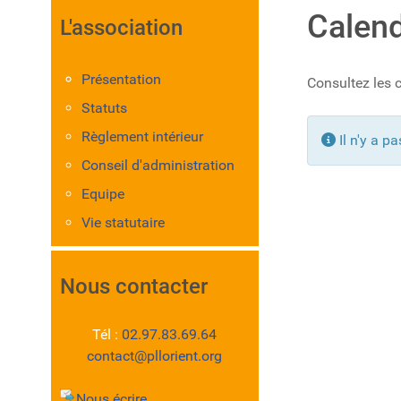
Calend
L'association
Présentation
Consultez les c
Statuts
Règlement intérieur
Info
Il n'y a p
Conseil d'administration
Equipe
Vie statutaire
Nous contacter
Tél :
02.97.83.69.64
contact@pllorient.org
Nous écrire