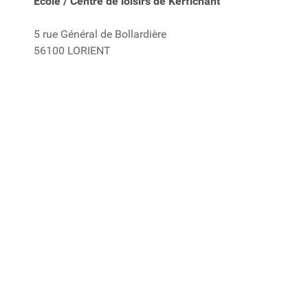
Ecole / Centre de loisirs de Kerfichant
5 rue Général de Bollardière
56100 LORIENT