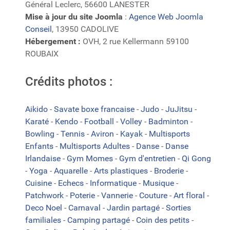
Général Leclerc, 56600 LANESTER
Mise à jour du site Joomla
:
Agence Web Joomla
Conseil
, 13950 CADOLIVE
Hébergement :
OVH, 2 rue Kellermann 59100
ROUBAIX
Crédits photos :
Aikido
-
Savate boxe francaise
-
Judo
-
JuJitsu
-
Karaté
-
Kendo
-
Football
-
Volley
-
Badminton
-
Bowling
-
Tennis
-
Aviron
-
Kayak
-
Multisports
Enfants
-
Multisports Adultes
-
Danse
-
Danse
Irlandaise
-
Gym Momes
-
Gym d'entretien
-
Qi Gong
-
Yoga
-
Aquarelle
-
Arts plastiques
-
Broderie
-
Cuisine
-
Echecs
-
Informatique
-
Musique
-
Patchwork
-
Poterie
-
Vannerie
-
Couture
-
Art floral
-
Deco Noel
-
Carnaval
-
Jardin partagé
-
Sorties
familiales
-
Camping partagé
-
Coin des petits
-