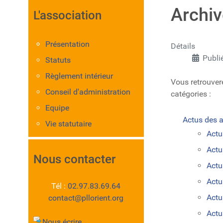
Archi
L'association
Présentation
Détails
Publi
Statuts
Règlement intérieur
Vous retrouverez
Conseil d'administration
catégories :
Equipe
Actus des ac
Vie statutaire
Actu
Actu
Nous contacter
Actu
Actu
Tél :
02.97.83.69.64
Actu
contact@pllorient.org
Actu
Nous écrire