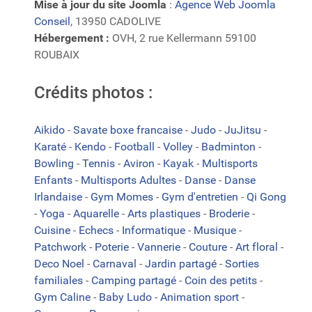
Mise à jour du site Joomla
:
Agence Web Joomla
Conseil
, 13950 CADOLIVE
Hébergement :
OVH, 2 rue Kellermann 59100
ROUBAIX
Crédits photos :
Aikido
-
Savate boxe francaise
-
Judo
-
JuJitsu
-
Karaté
-
Kendo
-
Football
-
Volley
-
Badminton
-
Bowling
-
Tennis
-
Aviron
-
Kayak
-
Multisports
Enfants
-
Multisports Adultes
-
Danse
-
Danse
Irlandaise
-
Gym Momes
-
Gym d'entretien
-
Qi Gong
-
Yoga
-
Aquarelle
-
Arts plastiques
-
Broderie
-
Cuisine
-
Echecs
-
Informatique
-
Musique
-
Patchwork
-
Poterie
-
Vannerie
-
Couture
-
Art floral
-
Deco Noel
-
Carnaval
-
Jardin partagé
-
Sorties
familiales
-
Camping partagé
-
Coin des petits
-
Gym Caline
-
Baby Ludo
-
Animation sport
-