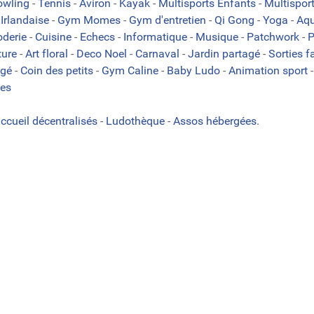
owling
-
Tennis
-
Aviron
-
Kayak
-
Multisports Enfants
-
Multispor
Irlandaise
-
Gym Momes
-
Gym d'entretien
-
Qi Gong
-
Yoga
-
Aqu
oderie
-
Cuisine
-
Echecs
-
Informatique
-
Musique
-
Patchwork
-
P
ture
-
Art floral
-
Deco Noel
-
Carnaval
-
Jardin partagé
-
Sorties f
agé
-
Coin des petits
-
Gym Caline
-
Baby Ludo
-
Animation sport
es
accueil décentralisés
-
Ludothèque
-
Assos hébergées.