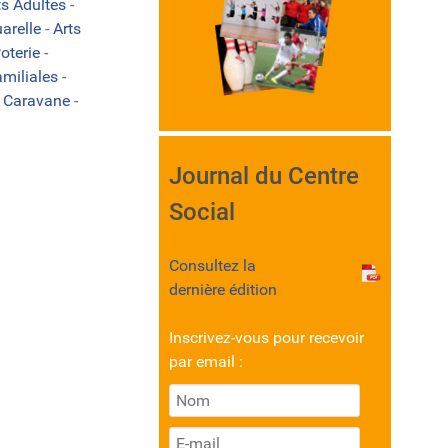
ts Adultes
-
arelle
-
Arts
oterie
-
amiliales
-
-
Caravane
-
Journal du Centre
Social
Consultez la
dernière édition
Inscrivez-vous pour recevoir
par email :