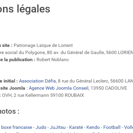
ns légales
 site :
Patronage Laïque de Lorient
re social du Polygone, 80 av. du Général de Gaulle, 5600 LORIE
 la publication :
Robert Noblanc
 initial :
Association Défis
, 8 rue du Général Leclerc, 56600 L
 site Joomla
:
Agence Web Joomla Conseil
, 13950 CADOLIVE
:
OVH, 2 rue Kellermann 59100 ROUBAIX
hotos :
 boxe francaise
-
Judo
-
JuJitsu
-
Karaté
-
Kendo
-
Football
-
Vol