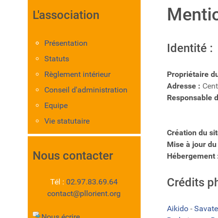
Mentio
L'association
Présentation
Identité :
Statuts
Règlement intérieur
Propriétaire du
Adresse :
Cent
Conseil d'administration
Responsable de
Equipe
Vie statutaire
Création du site
Mise à jour du
Nous contacter
Hébergement 
Crédits p
Tél :
02.97.83.69.64
contact@pllorient.org
Aikido
-
Savate
Nous écrire