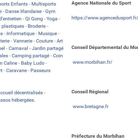
Agence Nationale du Sport
ports Enfants
-
Multisports
e
-
Danse Irlandaise
-
Gym
https://www.agencedusport.fr
'entretien
-
Qi Gong
-
Yoga
-
s plastiques
-
Broderie
-
cs
-
Informatique
-
Musique
-
terie
-
Vannerie
-
Couture
-
Art
Conseil Départemental du Mo
oel
-
Carnaval
-
Jardin partagé
iales
-
Camping partagé
-
Coin
www.morbihan.fr/
m Caline
-
Baby Ludo
-
rt
-
Caravane
-
Passeurs
Conseil Régional
accueil décentralisés
-
ssos hébergées.
www.bretagne.fr
Préfecture du Morbihan