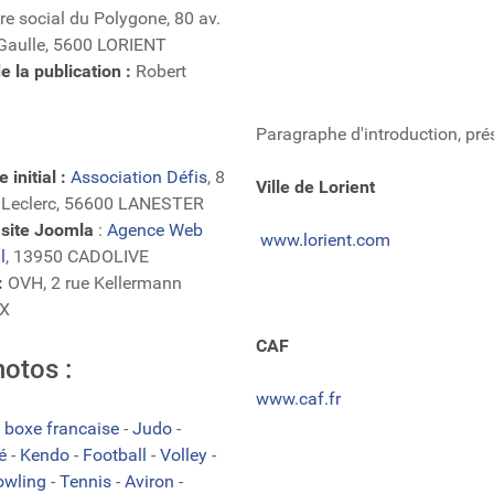
e social du Polygone, 80 av.
 Gaulle, 5600 LORIENT
 la publication :
Robert
Paragraphe d'introduction, pré
 initial :
Association Défis
, 8
Ville de Lorient
l Leclerc, 56600 LANESTER
 site Joomla
:
Agence Web
www.lorient.com
l
, 13950 CADOLIVE
:
OVH, 2 rue Kellermann
X
CAF
hotos :
www.caf.fr
 boxe francaise
-
Judo
-
té
-
Kendo
-
Football
-
Volley
-
owling
-
Tennis
-
Aviron
-