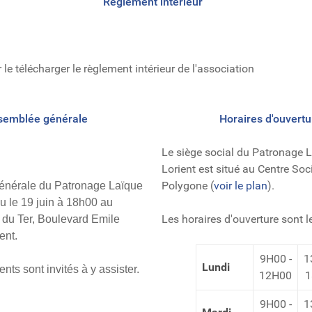
Règlement intérieur
le télécharger le règlement intérieur de l'association
semblée générale
Horaires d'ouvertu
Le siège social du Patronage 
Lorient est situé au Centre Soc
Polygone (
voir le plan
).
énérale du Patronage Laïque
eu le 19 juin à 18h00 au
Les horaires d'ouverture sont l
r du Ter,
Boulevard Emile
ent.
9H00 -
1
Lundi
nts sont invités à y assister.
12H00
1
9H00 -
1