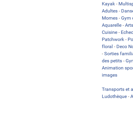
Kayak
-
Multis
Adultes
-
Dans
Momes
-
Gym d
Aquarelle
-
Art
Cuisine
-
Eche
Patchwork
-
Po
floral
-
Deco N
-
Sorties famil
des petits
-
Gy
Animation spo
images
Transports et 
Ludothèque
-
A