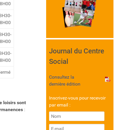
8H00
3H30-
8H00
3H30-
8H00
Journal du Centre
3H30-
8H00
Social
Fermé
Consultez la
dernière édition
Inscrivez-vous pour recevoir
 loisirs
sont
par email :
permanences
: