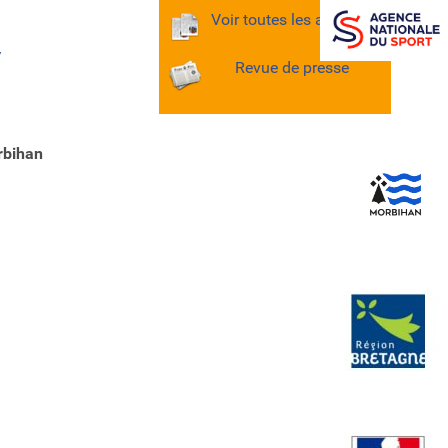
Voir toutes les archives
/
Revue de presse
rbihan