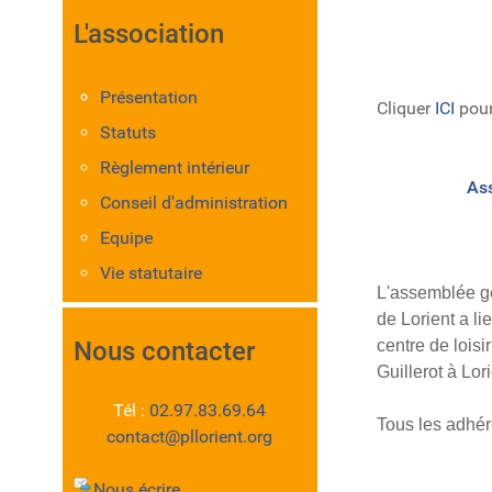
L'association
Présentation
Cliquer
ICI
pour 
Statuts
Règlement intérieur
As
Conseil d'administration
Equipe
Vie statutaire
L'assemblée g
de Lorient a li
Nous contacter
centre de loisi
Guillerot à Lori
Tél :
02.97.83.69.64
Tous les adhére
contact@pllorient.org
Nous écrire