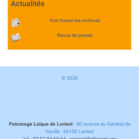
Actualités
Voir toutes les archives
Revue de presse
© 2026
Patronage Laïque de Lorient
- 80 avenue du Général de
Gaulle - 56100 Lorient
Tél :
02.97.83.69.64
-
contact@pllorient.org