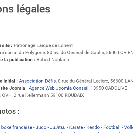
ns légales
 site :
Patronage Laïque de Lorient
re social du Polygone, 80 av. du Général de Gaulle, 5600 LORIE
 la publication :
Robert Noblanc
 initial :
Association Défis
, 8 rue du Général Leclerc, 56600 L
 site Joomla
:
Agence Web Joomla Conseil
, 13950 CADOLIVE
:
OVH, 2 rue Kellermann 59100 ROUBAIX
hotos :
 boxe francaise
-
Judo
-
JuJitsu
-
Karaté
-
Kendo
-
Football
-
Vol