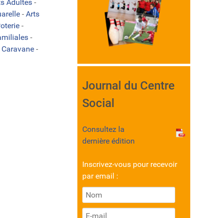
ts Adultes
-
arelle
-
Arts
oterie
-
amiliales
-
-
Caravane
-
Journal du Centre
Social
Consultez la
dernière édition
Inscrivez-vous pour recevoir
par email :