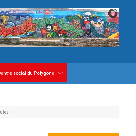
entre social du Polygone
ales