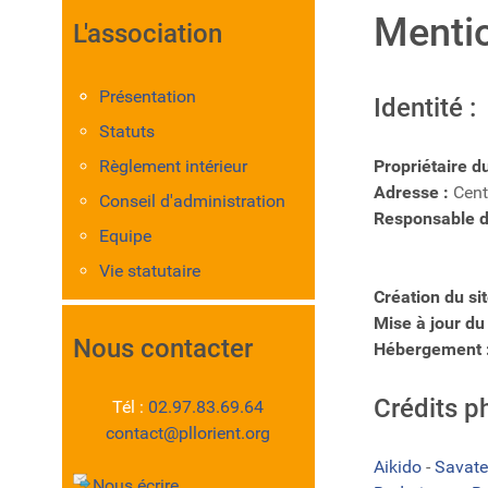
Mentio
L'association
Présentation
Identité :
Statuts
Règlement intérieur
Propriétaire du
Adresse :
Cent
Conseil d'administration
Responsable de
Equipe
Vie statutaire
Création du site
Mise à jour du
Nous contacter
Hébergement 
Crédits p
Tél :
02.97.83.69.64
contact@pllorient.org
Aikido
-
Savate
Nous écrire