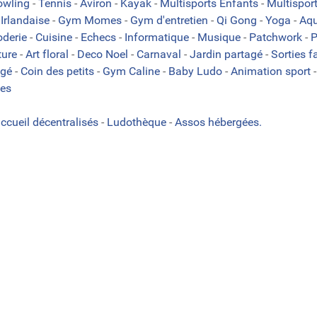
owling
-
Tennis
-
Aviron
-
Kayak
-
Multisports Enfants
-
Multispor
Irlandaise
-
Gym Momes
-
Gym d'entretien
-
Qi Gong
-
Yoga
-
Aqu
oderie
-
Cuisine
-
Echecs
-
Informatique
-
Musique
-
Patchwork
-
P
ture
-
Art floral
-
Deco Noel
-
Carnaval
-
Jardin partagé
-
Sorties f
agé
-
Coin des petits
-
Gym Caline
-
Baby Ludo
-
Animation sport
es
accueil décentralisés
-
Ludothèque
-
Assos hébergées.