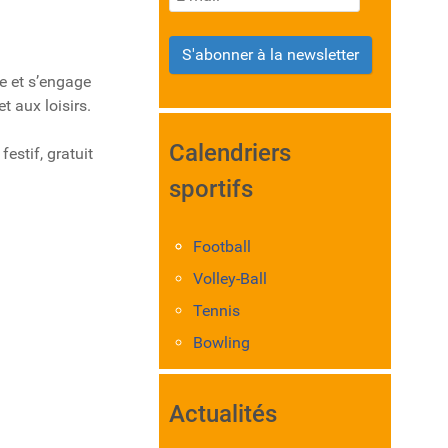
S'abonner à la newsletter
re et s’engage
t aux loisirs.
Calendriers
estif, gratuit
sportifs
Football
Volley-Ball
Tennis
Bowling
Actualités