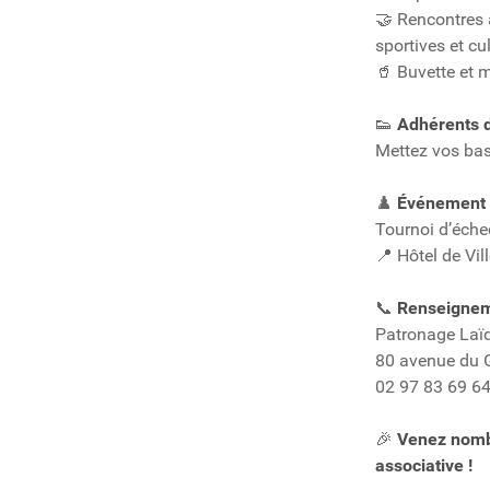
Rencontres av
🤝
sportives et cul
Buvette et 
🥤
Adhérents d’
👟
Mettez vos bas
Événement e
♟️
Tournoi d’éch
Hôtel de Vil
📍
Renseignem
📞
Patronage Laïq
80 avenue du G
02 97 83 69 6
Venez nombr
🎉
associative !