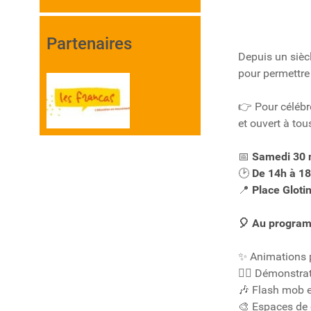
Partenaires
Depuis un siècl
pour permettre 
Pour célébre
👉
et ouvert à tous
Samedi 30 
📅
De 14h à 1
🕑
Place Glotin
📍
Au program
🎈
Animations p
✨
Démonstrati
🏃‍♂️
Flash mob e
🎶
Espaces de 
🎨