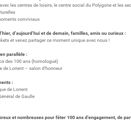
ec les centres de loisirs, le centre social du Polygone et les se
turelles
moments conviviaux
hier, d’aujourd’hui et de demain, familles, amis ou curieux :
kets et venez partager ce moment unique avec nous !
n parallèle :
ecs des 100 ans (homologué)
le de Lorient – salon d’honneur
ents :
ue de Lorient
énéral de Gaulle
4
eux et nombreuses pour fêter 100 ans d’engagement, de part